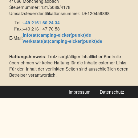
41066 Mönchengladbach
Steuernummer: 121/5089/4178
Umsatzsteueridentifikationsnummer: DE120459898
Tel.:
+49 2161 60 24 34
Fax:
+49 2161 47 70 58
info(at)camping-eicker(punkt)de
E-Mail:
werkstatt(at)camping-eicker(punkt)de
Haftungshinweis
: Trotz sorgfältiger inhaltlicher Kontrolle
übernehmen wir keine Haftung für die Inhalte externer Links.
Für den Inhalt der verlinkten Seiten sind ausschließlich deren
Betreiber verantwortlich.
Impressum
Datenschutz